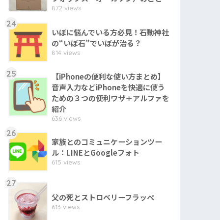
872 views
24
いぼに悩んでいる方必見！石動神社
の“いぼ石”でいぼが治る？
814 views
25
【iPhoneの便利な使い方まとめ】
音声入力などiPhoneを快適に使う
ための３つの便利ワザ＋アルファを
紹介
636 views
26
家族とのコミュニケーションツー
ル：LINEとGoogleフォト
615 views
27
父の死とストロベリーフラッペ
613 views