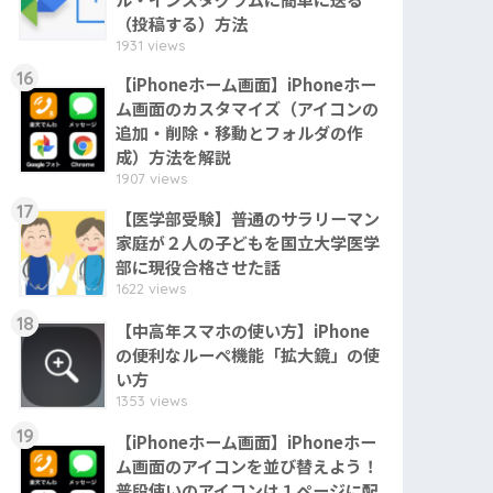
（投稿する）方法
1931 views
16
【iPhoneホーム画面】iPhoneホー
ム画面のカスタマイズ（アイコンの
追加・削除・移動とフォルダの作
成）方法を解説
1907 views
17
【医学部受験】普通のサラリーマン
家庭が２人の子どもを国立大学医学
部に現役合格させた話
1622 views
18
【中高年スマホの使い方】iPhone
の便利なルーペ機能「拡大鏡」の使
い方
1353 views
19
【iPhoneホーム画面】iPhoneホー
ム画面のアイコンを並び替えよう！
普段使いのアイコンは１ページに配