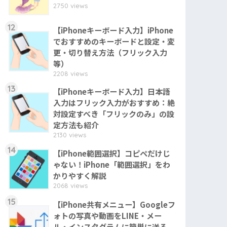
2750 views
12
【iPhoneキーボード入力】iPhone
でおすすめのキーボードと設定・変
更・切り替え方法（フリック入力
等）
2208 views
13
【iPhoneキーボード入力】日本語
入力はフリック入力がおすすめ：絶
対設定すべき「フリックのみ」の設
定方法も紹介
2130 views
14
【iPhone範囲選択】コピペだけじ
ゃない！iPhone「範囲選択」をわ
かりやすく解説
2068 views
15
【iPhone共有メニュー】Googleフ
ォトの写真や動画をLINE・メー
ル・インスタグラムに簡単に送る