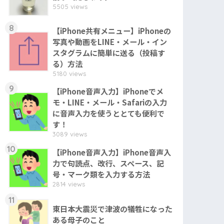
5505 views
8
【iPhone共有メニュー】iPhoneの
写真や動画をLINE・メール・イン
スタグラムに簡単に送る（投稿す
る）方法
5180 views
9
【iPhone音声入力】iPhoneでメ
モ・LINE・メール・Safariの入力
に音声入力を使うととても便利で
す！
3089 views
10
【iPhone音声入力】iPhone音声入
力で句読点、改行、スペース、記
号・マーク類を入力する方法
2814 views
11
東日本大震災で津波の犠牲になった
ある母子のこと