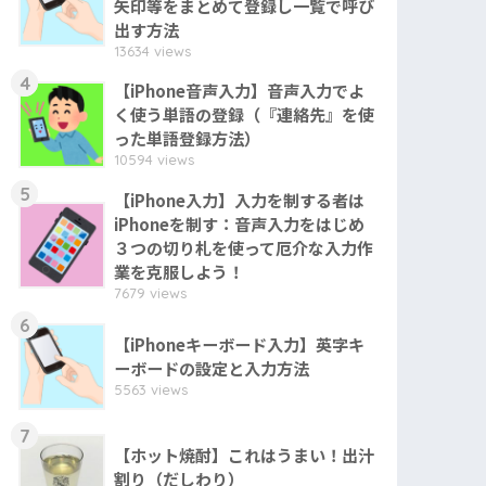
矢印等をまとめて登録し一覧で呼び
出す方法
13634 views
4
【iPhone音声入力】音声入力でよ
く使う単語の登録（『連絡先』を使
った単語登録方法）
10594 views
5
【iPhone入力】入力を制する者は
iPhoneを制す：音声入力をはじめ
３つの切り札を使って厄介な入力作
業を克服しよう！
7679 views
6
【iPhoneキーボード入力】英字キ
ーボードの設定と入力方法
5563 views
7
【ホット焼酎】これはうまい！出汁
割り（だしわり）