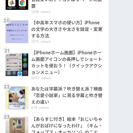
置
1238 views
20
【中高年スマホの使い方】iPhone
の文字の大きさや太さを設定・変更
する方法
1075 views
21
【iPhoneホーム画面】iPhoneホー
ム画面アイコンの長押しでショート
カットを使おう！（クイックアクシ
ョンメニュー）
1057 views
22
あなたは字幕派？吹き替え派？映画
「恋愛小説家」に見る字幕と吹き替
えの違い
874 views
23
【あらすじ付き】絵本「おじいちゃ
んがおばけになったわけ」（キム・
フォップス・オーカソン）のこと