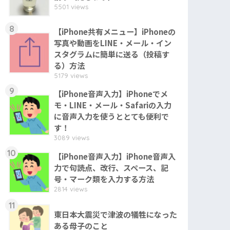
5501 views
8
【iPhone共有メニュー】iPhoneの
写真や動画をLINE・メール・イン
スタグラムに簡単に送る（投稿す
る）方法
5179 views
9
【iPhone音声入力】iPhoneでメ
モ・LINE・メール・Safariの入力
に音声入力を使うととても便利で
す！
3089 views
10
【iPhone音声入力】iPhone音声入
力で句読点、改行、スペース、記
号・マーク類を入力する方法
2814 views
11
東日本大震災で津波の犠牲になった
ある母子のこと