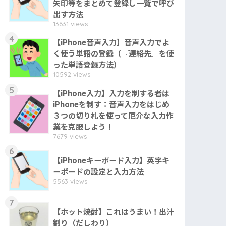
矢印等をまとめて登録し一覧で呼び
出す方法
13631 views
4
【iPhone音声入力】音声入力でよ
く使う単語の登録（『連絡先』を使
った単語登録方法）
10592 views
5
【iPhone入力】入力を制する者は
iPhoneを制す：音声入力をはじめ
３つの切り札を使って厄介な入力作
業を克服しよう！
7679 views
6
【iPhoneキーボード入力】英字キ
ーボードの設定と入力方法
5563 views
7
【ホット焼酎】これはうまい！出汁
割り（だしわり）