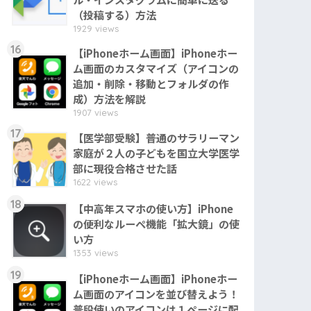
（投稿する）方法
1929 views
16
【iPhoneホーム画面】iPhoneホー
ム画面のカスタマイズ（アイコンの
追加・削除・移動とフォルダの作
成）方法を解説
1907 views
17
【医学部受験】普通のサラリーマン
家庭が２人の子どもを国立大学医学
部に現役合格させた話
1622 views
18
【中高年スマホの使い方】iPhone
の便利なルーペ機能「拡大鏡」の使
い方
1353 views
19
【iPhoneホーム画面】iPhoneホー
ム画面のアイコンを並び替えよう！
普段使いのアイコンは１ページに配