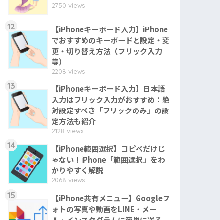
2750 views
12
【iPhoneキーボード入力】iPhone
でおすすめのキーボードと設定・変
更・切り替え方法（フリック入力
等）
2208 views
13
【iPhoneキーボード入力】日本語
入力はフリック入力がおすすめ：絶
対設定すべき「フリックのみ」の設
定方法も紹介
2128 views
14
【iPhone範囲選択】コピペだけじ
ゃない！iPhone「範囲選択」をわ
かりやすく解説
2068 views
15
【iPhone共有メニュー】Googleフ
ォトの写真や動画をLINE・メー
ル・インスタグラムに簡単に送る