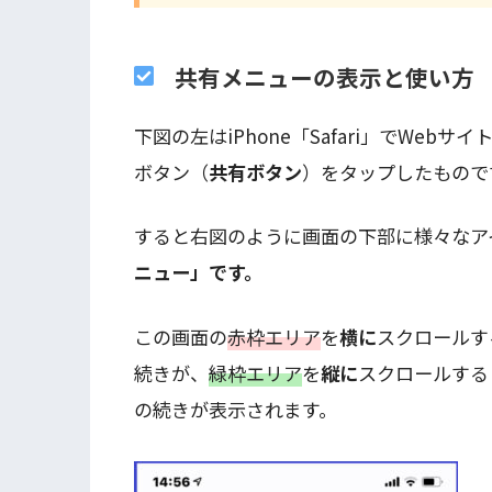
共有メニューの表示と使い方
下図の左はiPhone「Safari」でWebサ
ボタン（
共有ボタン
）をタップ
したもので
すると右図のように
画面の下部に様々なア
ニュー」です。
この画面の
赤枠エリア
を
横に
スクロールす
続きが、
緑枠エリア
を
縦に
スクロールする
の続きが表示されます。