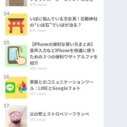
872 views
24
いぼに悩んでいる方必見！石動神社
の“いぼ石”でいぼが治る？
814 views
25
【iPhoneの便利な使い方まとめ】
音声入力などiPhoneを快適に使う
ための３つの便利ワザ＋アルファを
紹介
636 views
26
家族とのコミュニケーションツー
ル：LINEとGoogleフォト
615 views
27
父の死とストロベリーフラッペ
613 views