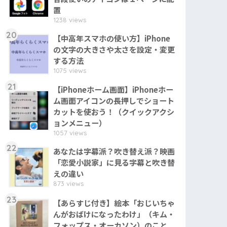
置
1238 views
20
【中高年スマホの使い方】iPhone
の文字の大きさや太さを設定・変更
する方法
1075 views
21
【iPhoneホーム画面】iPhoneホー
ム画面アイコンの長押しでショート
カットを使おう！（クイックアクシ
ョンメニュー）
1057 views
22
あなたは字幕派？吹き替え派？映画
「恋愛小説家」に見る字幕と吹き替
えの違い
873 views
23
【あらすじ付き】絵本「おじいちゃ
んがおばけになったわけ」（キム・
フォップス・オーカソン）のこと