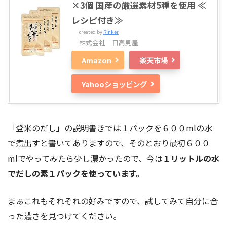
×3個 国産の厳選素材5種を使用 ≪
レシピ付き≫
created by
Rinker
株式会社 日高見屋
Amazon
楽天市場
Yahooショッピング
「登米のだし」の説明書きでは１パックを６００mlの水
で煮出すと書いてありますので、そのとおり最初６００
mlでやってみたら少し濃かったので、今は
１リットルの水
でだしの素１パックを使っています。
まぁこれもそれぞれの好みですので、試してみて自分に合
った濃さを見つけてください。