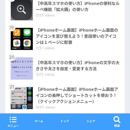
【中高年スマホの使い方】iPhoneの便利なル
ーペ機能「拡大鏡」の使い方
1353 views
19
【iPhoneホーム画面】iPhoneホーム画面の
アイコンを並び替えよう！普段使いのアイコ
ンは１ページに配置
1237 views
20
【中高年スマホの使い方】iPhoneの文字の大
きさや太さを設定・変更する方法
1075 views
21
【iPhoneホーム画面】iPhoneホーム画面ア
イコンの長押しでショートカットを使おう！
（クイックアクションメニュー）
1057 views
22
あなたは字幕派？吹き替え派？映画「恋愛小
ホーム
トップ
シェア
メニュー
検索
説家」に見る字幕と吹き替えの違い