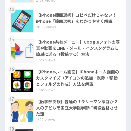
2128 views
14
【iPhone範囲選択】コピペだけじゃない！
iPhone「範囲選択」をわかりやすく解説
2068 views
15
【iPhone共有メニュー】Googleフォトの写
真や動画をLINE・メール・インスタグラムに
簡単に送る（投稿する）方法
1929 views
16
【iPhoneホーム画面】iPhoneホーム画面の
カスタマイズ（アイコンの追加・削除・移動
とフォルダの作成）方法を解説
1906 views
17
【医学部受験】普通のサラリーマン家庭が２
人の子どもを国立大学医学部に現役合格させ
た話
1622 views
18