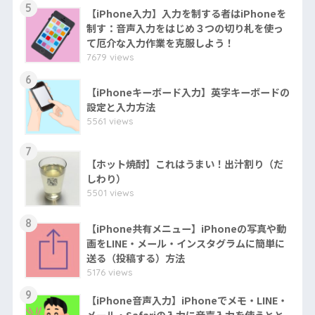
5
【iPhone入力】入力を制する者はiPhoneを
制す：音声入力をはじめ３つの切り札を使っ
て厄介な入力作業を克服しよう！
7679 views
6
【iPhoneキーボード入力】英字キーボードの
設定と入力方法
5561 views
7
【ホット焼酎】これはうまい！出汁割り（だ
しわり）
5501 views
8
【iPhone共有メニュー】iPhoneの写真や動
画をLINE・メール・インスタグラムに簡単に
送る（投稿する）方法
5176 views
9
【iPhone音声入力】iPhoneでメモ・LINE・
メール・Safariの入力に音声入力を使うとと