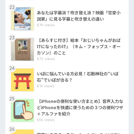
22
あなたは字幕派？吹き替え派？映画「恋愛小
説家」に見る字幕と吹き替えの違い
874 views
23
【あらすじ付き】絵本「おじいちゃんがおば
けになったわけ」（キム・フォップス・オー
カソン）のこと
872 views
24
いぼに悩んでいる方必見！石動神社の“いぼ
石”でいぼが治る？
814 views
25
【iPhoneの便利な使い方まとめ】音声入力な
どiPhoneを快適に使うための３つの便利ワザ
＋アルファを紹介
636 views
26