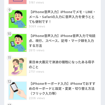
5181 views
9
【iPhone音声入力】iPhoneでメモ・LINE・
メール・Safariの入力に音声入力を使うとと
ても便利です！
3089 views
10
【iPhone音声入力】iPhone音声入力で句読
点、改行、スペース、記号・マーク類を入力
する方法
2815 views
11
東日本大震災で津波の犠牲になったある母子
のこと
2751 views
12
【iPhoneキーボード入力】iPhoneでおすす
めのキーボードと設定・変更・切り替え方法
（フリック入力等）
2208 views