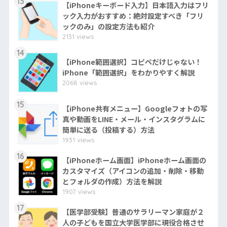
13
【iPhoneキーボード入力】日本語入力はフリ
ック入力がおすすめ：絶対設定すべき「フリ
ックのみ」の設定方法も紹介
2131 views
14
【iPhone範囲選択】コピペだけじゃない！
iPhone「範囲選択」をわかりやすく解説
2068 views
15
【iPhone共有メニュー】Googleフォトの写
真や動画をLINE・メール・インスタグラムに
簡単に送る（投稿する）方法
1931 views
16
【iPhoneホーム画面】iPhoneホーム画面の
カスタマイズ（アイコンの追加・削除・移動
とフォルダの作成）方法を解説
1907 views
17
【医学部受験】普通のサラリーマン家庭が２
人の子どもを国立大学医学部に現役合格させ