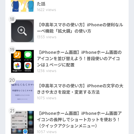
た話
1622 views
18
【中高年スマホの使い方】iPhoneの便利なル
ーペ機能「拡大鏡」の使い方
1353 views
19
【iPhoneホーム画面】iPhoneホーム画面の
アイコンを並び替えよう！普段使いのアイコ
ンは１ページに配置
1238 views
20
【中高年スマホの使い方】iPhoneの文字の大
きさや太さを設定・変更する方法
1075 views
21
【iPhoneホーム画面】iPhoneホーム画面ア
イコンの長押しでショートカットを使おう！
（クイックアクションメニュー）
1057 views