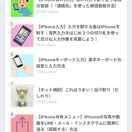
の登録（『連絡先』を使った単語登録方法）
10594 views
5
【iPhone入力】入力を制する者はiPhoneを
制す：音声入力をはじめ３つの切り札を使っ
て厄介な入力作業を克服しよう！
7679 views
6
【iPhoneキーボード入力】英字キーボードの
設定と入力方法
5565 views
7
【ホット焼酎】これはうまい！出汁割り（だ
しわり）
5506 views
8
【iPhone共有メニュー】iPhoneの写真や動
画をLINE・メール・インスタグラムに簡単に
送る（投稿する）方法