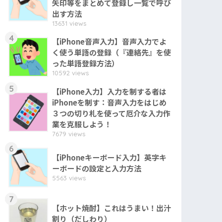
矢印等をまとめて登録し一覧で呼び
出す方法
13631 views
4
【iPhone音声入力】音声入力でよ
く使う単語の登録（『連絡先』を使
った単語登録方法）
10592 views
5
【iPhone入力】入力を制する者は
iPhoneを制す：音声入力をはじめ
３つの切り札を使って厄介な入力作
業を克服しよう！
7679 views
6
【iPhoneキーボード入力】英字キ
ーボードの設定と入力方法
5563 views
7
【ホット焼酎】これはうまい！出汁
割り（だしわり）