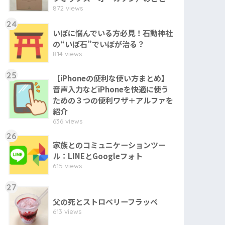
872 views
24
いぼに悩んでいる方必見！石動神社
の“いぼ石”でいぼが治る？
814 views
25
【iPhoneの便利な使い方まとめ】
音声入力などiPhoneを快適に使う
ための３つの便利ワザ＋アルファを
紹介
636 views
26
家族とのコミュニケーションツー
ル：LINEとGoogleフォト
615 views
27
父の死とストロベリーフラッペ
613 views