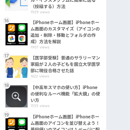
（投稿する）方法
1929 views
16
【iPhoneホーム画面】iPhoneホー
ム画面のカスタマイズ（アイコンの
追加・削除・移動とフォルダの作
成）方法を解説
1907 views
17
【医学部受験】普通のサラリーマン
家庭が２人の子どもを国立大学医学
部に現役合格させた話
1622 views
18
【中高年スマホの使い方】iPhone
の便利なルーペ機能「拡大鏡」の使
い方
1353 views
19
【iPhoneホーム画面】iPhoneホー
ム画面のアイコンを並び替えよう！
普段使いのアイコンは１ページに配