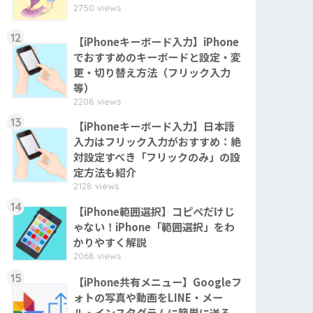
2750 views
12
【iPhoneキーボード入力】iPhone
でおすすめのキーボードと設定・変
更・切り替え方法（フリック入力
等）
2208 views
13
【iPhoneキーボード入力】日本語
入力はフリック入力がおすすめ：絶
対設定すべき「フリックのみ」の設
定方法も紹介
2128 views
14
【iPhone範囲選択】コピペだけじ
ゃない！iPhone「範囲選択」をわ
かりやすく解説
2068 views
15
【iPhone共有メニュー】Googleフ
ォトの写真や動画をLINE・メー
ル・インスタグラムに簡単に送る