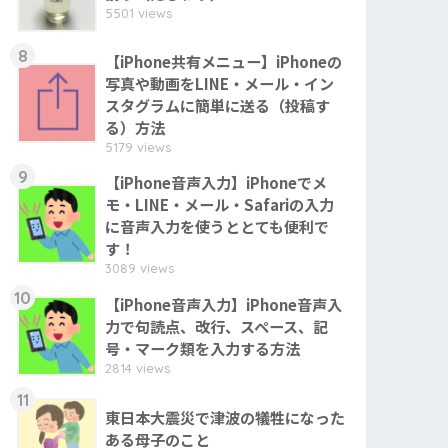
5501 views
8
【iPhone共有メニュー】iPhoneの
写真や動画をLINE・メール・イン
スタグラムに簡単に送る（投稿す
る）方法
5179 views
9
【iPhone音声入力】iPhoneでメ
モ・LINE・メール・Safariの入力
に音声入力を使うととても便利で
す！
3089 views
10
【iPhone音声入力】iPhone音声入
力で句読点、改行、スペース、記
号・マーク類を入力する方法
2814 views
11
東日本大震災で津波の犠牲になった
ある母子のこと