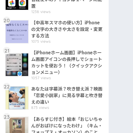
置
1238 views
20
【中高年スマホの使い方】iPhone
の文字の大きさや太さを設定・変更
する方法
1075 views
21
【iPhoneホーム画面】iPhoneホー
ム画面アイコンの長押しでショート
カットを使おう！（クイックアクシ
ョンメニュー）
1057 views
22
あなたは字幕派？吹き替え派？映画
「恋愛小説家」に見る字幕と吹き替
えの違い
873 views
23
【あらすじ付き】絵本「おじいちゃ
んがおばけになったわけ」（キム・
フォップス・オーカソン）のこと