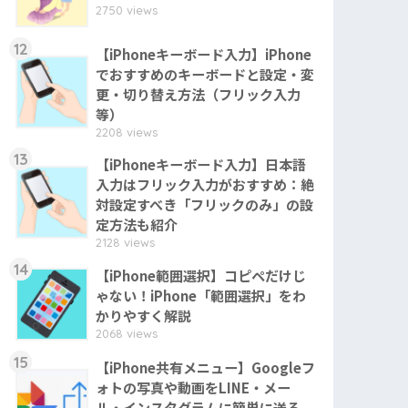
2750 views
12
【iPhoneキーボード入力】iPhone
でおすすめのキーボードと設定・変
更・切り替え方法（フリック入力
等）
2208 views
13
【iPhoneキーボード入力】日本語
入力はフリック入力がおすすめ：絶
対設定すべき「フリックのみ」の設
定方法も紹介
2128 views
14
【iPhone範囲選択】コピペだけじ
ゃない！iPhone「範囲選択」をわ
かりやすく解説
2068 views
15
【iPhone共有メニュー】Googleフ
ォトの写真や動画をLINE・メー
ル・インスタグラムに簡単に送る