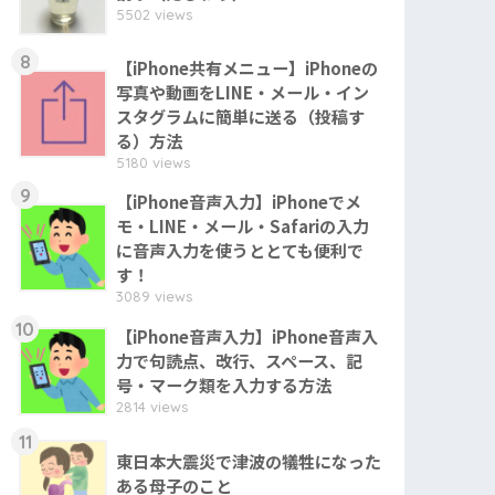
5502 views
8
【iPhone共有メニュー】iPhoneの
写真や動画をLINE・メール・イン
スタグラムに簡単に送る（投稿す
る）方法
5180 views
9
【iPhone音声入力】iPhoneでメ
モ・LINE・メール・Safariの入力
に音声入力を使うととても便利で
す！
3089 views
10
【iPhone音声入力】iPhone音声入
力で句読点、改行、スペース、記
号・マーク類を入力する方法
2814 views
11
東日本大震災で津波の犠牲になった
ある母子のこと