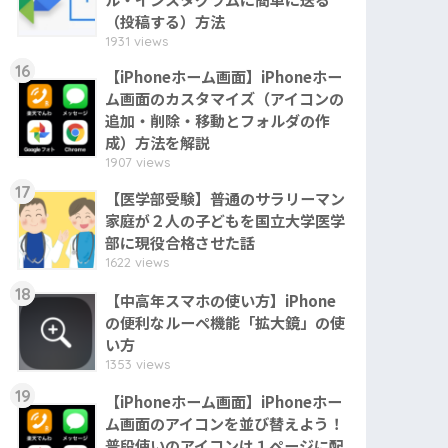
（投稿する）方法
1931 views
16
【iPhoneホーム画面】iPhoneホー
ム画面のカスタマイズ（アイコンの
追加・削除・移動とフォルダの作
成）方法を解説
1907 views
17
【医学部受験】普通のサラリーマン
家庭が２人の子どもを国立大学医学
部に現役合格させた話
1622 views
18
【中高年スマホの使い方】iPhone
の便利なルーペ機能「拡大鏡」の使
い方
1353 views
19
【iPhoneホーム画面】iPhoneホー
ム画面のアイコンを並び替えよう！
普段使いのアイコンは１ページに配