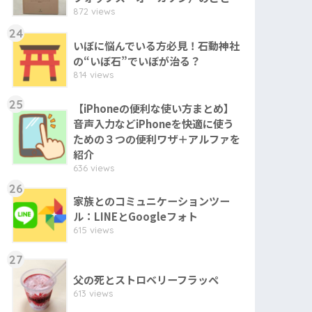
872 views
24
いぼに悩んでいる方必見！石動神社
の“いぼ石”でいぼが治る？
814 views
25
【iPhoneの便利な使い方まとめ】
音声入力などiPhoneを快適に使う
ための３つの便利ワザ＋アルファを
紹介
636 views
26
家族とのコミュニケーションツー
ル：LINEとGoogleフォト
615 views
27
父の死とストロベリーフラッペ
613 views