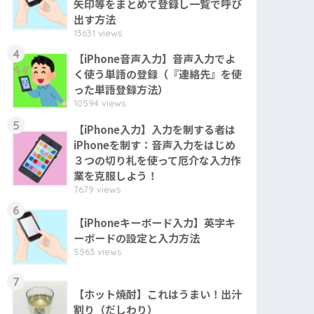
矢印等をまとめて登録し一覧で呼び
出す方法
13631 views
4
【iPhone音声入力】音声入力でよ
く使う単語の登録（『連絡先』を使
った単語登録方法）
10594 views
5
【iPhone入力】入力を制する者は
iPhoneを制す：音声入力をはじめ
３つの切り札を使って厄介な入力作
業を克服しよう！
7679 views
6
【iPhoneキーボード入力】英字キ
ーボードの設定と入力方法
5563 views
7
【ホット焼酎】これはうまい！出汁
割り（だしわり）