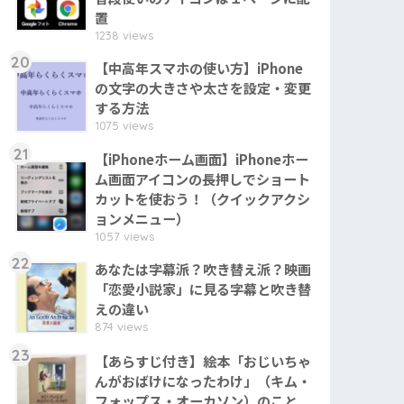
置
1238 views
20
【中高年スマホの使い方】iPhone
の文字の大きさや太さを設定・変更
する方法
1075 views
21
【iPhoneホーム画面】iPhoneホー
ム画面アイコンの長押しでショート
カットを使おう！（クイックアクシ
ョンメニュー）
1057 views
22
あなたは字幕派？吹き替え派？映画
「恋愛小説家」に見る字幕と吹き替
えの違い
874 views
23
【あらすじ付き】絵本「おじいちゃ
んがおばけになったわけ」（キム・
フォップス・オーカソン）のこと