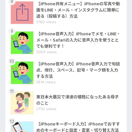
8
【iPhone共有メニュー】iPhoneの写真や動
画をLINE・メール・インスタグラムに簡単に
送る（投稿する）方法
5180 views
9
【iPhone音声入力】iPhoneでメモ・LINE・
メール・Safariの入力に音声入力を使うとと
ても便利です！
3089 views
10
【iPhone音声入力】iPhone音声入力で句読
点、改行、スペース、記号・マーク類を入力
する方法
2814 views
11
東日本大震災で津波の犠牲になったある母子
のこと
2750 views
12
【iPhoneキーボード入力】iPhoneでおすす
めのキーボードと設定・変更・切り替え方法