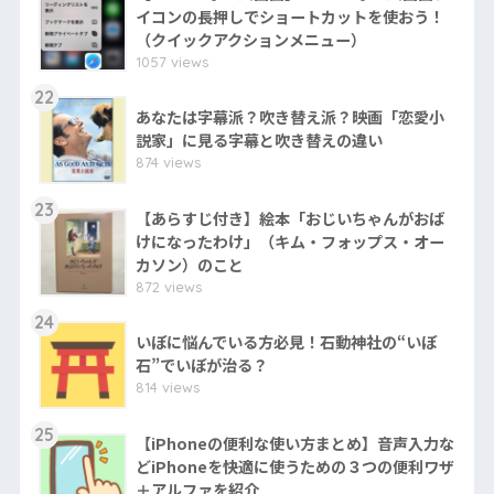
イコンの長押しでショートカットを使おう！
（クイックアクションメニュー）
1057 views
22
あなたは字幕派？吹き替え派？映画「恋愛小
説家」に見る字幕と吹き替えの違い
874 views
23
【あらすじ付き】絵本「おじいちゃんがおば
けになったわけ」（キム・フォップス・オー
カソン）のこと
872 views
24
いぼに悩んでいる方必見！石動神社の“いぼ
石”でいぼが治る？
814 views
25
【iPhoneの便利な使い方まとめ】音声入力な
どiPhoneを快適に使うための３つの便利ワザ
＋アルファを紹介