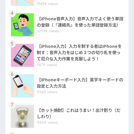
13634 views
4
【iPhone音声入力】音声入力でよく使う単語
の登録（『連絡先』を使った単語登録方法）
10594 views
5
【iPhone入力】入力を制する者はiPhoneを
制す：音声入力をはじめ３つの切り札を使っ
て厄介な入力作業を克服しよう！
7679 views
6
【iPhoneキーボード入力】英字キーボードの
設定と入力方法
5563 views
7
【ホット焼酎】これはうまい！出汁割り（だ
しわり）
5505 views