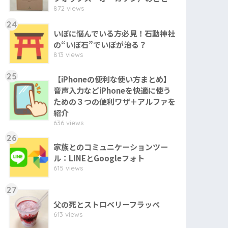
872 views
24
いぼに悩んでいる方必見！石動神社
の“いぼ石”でいぼが治る？
813 views
25
【iPhoneの便利な使い方まとめ】
音声入力などiPhoneを快適に使う
ための３つの便利ワザ＋アルファを
紹介
636 views
26
家族とのコミュニケーションツー
ル：LINEとGoogleフォト
615 views
27
父の死とストロベリーフラッペ
613 views