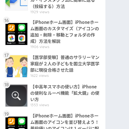
（投稿する）方法
1929 views
16
【iPhoneホーム画面】iPhoneホー
ム画面のカスタマイズ（アイコンの
追加・削除・移動とフォルダの作
成）方法を解説
1906 views
17
【医学部受験】普通のサラリーマン
家庭が２人の子どもを国立大学医学
部に現役合格させた話
1622 views
18
【中高年スマホの使い方】iPhone
の便利なルーペ機能「拡大鏡」の使
い方
1353 views
19
【iPhoneホーム画面】iPhoneホー
ム画面のアイコンを並び替えよう！
普段使いのアイコンは１ページに配