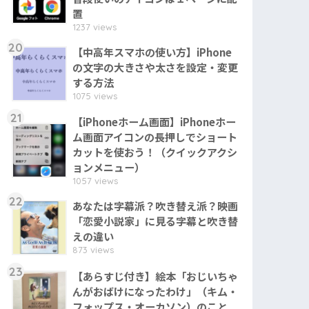
置
1237 views
20
【中高年スマホの使い方】iPhone
の文字の大きさや太さを設定・変更
する方法
1075 views
21
【iPhoneホーム画面】iPhoneホー
ム画面アイコンの長押しでショート
カットを使おう！（クイックアクシ
ョンメニュー）
1057 views
22
あなたは字幕派？吹き替え派？映画
「恋愛小説家」に見る字幕と吹き替
えの違い
873 views
23
【あらすじ付き】絵本「おじいちゃ
んがおばけになったわけ」（キム・
フォップス・オーカソン）のこと