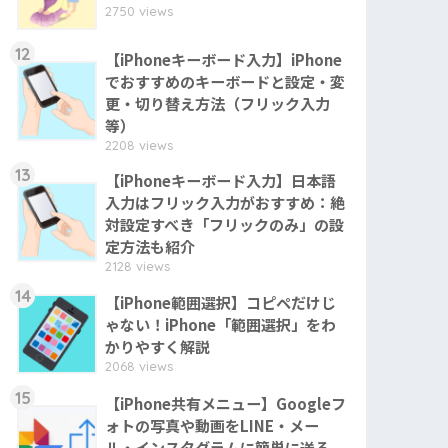
2750 views
12
【iPhoneキーボード入力】iPhone
でおすすめのキーボードと設定・変
更・切り替え方法（フリック入力
等）
2208 views
13
【iPhoneキーボード入力】日本語
入力はフリック入力がおすすめ：絶
対設定すべき「フリックのみ」の設
定方法も紹介
2128 views
14
【iPhone範囲選択】コピペだけじ
ゃない！iPhone「範囲選択」をわ
かりやすく解説
2068 views
15
【iPhone共有メニュー】Googleフ
ォトの写真や動画をLINE・メー
ル・インスタグラムに簡単に送る