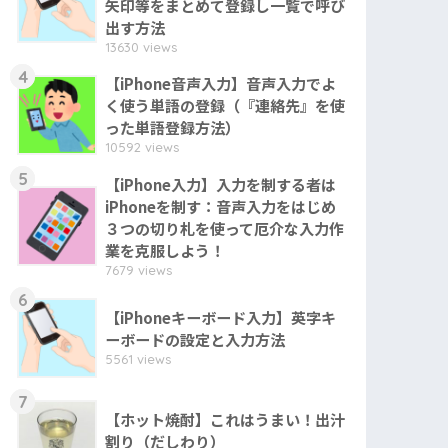
矢印等をまとめて登録し一覧で呼び
出す方法
13630 views
4
【iPhone音声入力】音声入力でよ
く使う単語の登録（『連絡先』を使
った単語登録方法）
10592 views
5
【iPhone入力】入力を制する者は
iPhoneを制す：音声入力をはじめ
３つの切り札を使って厄介な入力作
業を克服しよう！
7679 views
6
【iPhoneキーボード入力】英字キ
ーボードの設定と入力方法
5561 views
7
【ホット焼酎】これはうまい！出汁
割り（だしわり）