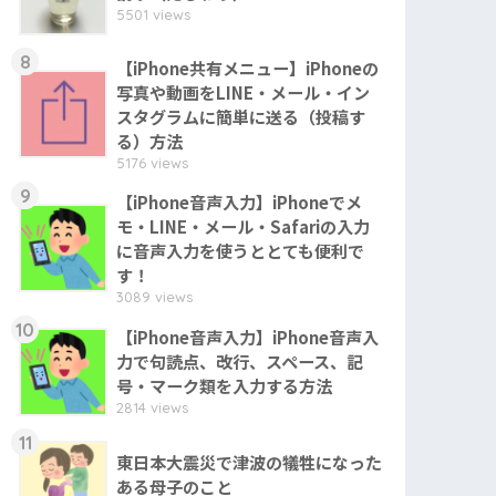
5501 views
8
【iPhone共有メニュー】iPhoneの
写真や動画をLINE・メール・イン
スタグラムに簡単に送る（投稿す
る）方法
5176 views
9
【iPhone音声入力】iPhoneでメ
モ・LINE・メール・Safariの入力
に音声入力を使うととても便利で
す！
3089 views
10
【iPhone音声入力】iPhone音声入
力で句読点、改行、スペース、記
号・マーク類を入力する方法
2814 views
11
東日本大震災で津波の犠牲になった
ある母子のこと