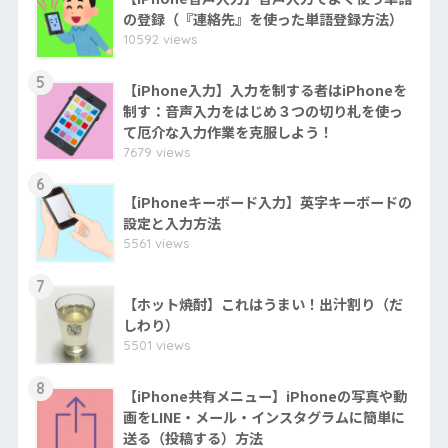
の登録（『連絡先』を使った単語登録方法）
10592 views
5
【iPhone入力】入力を制する者はiPhoneを
制す：音声入力をはじめ３つの切り札を使っ
て厄介な入力作業を克服しよう！
7679 views
6
【iPhoneキーボード入力】英字キーボードの
設定と入力方法
5561 views
7
【ホット焼酎】これはうまい！出汁割り（だ
しわり）
5501 views
8
【iPhone共有メニュー】iPhoneの写真や動
画をLINE・メール・インスタグラムに簡単に
送る（投稿する）方法