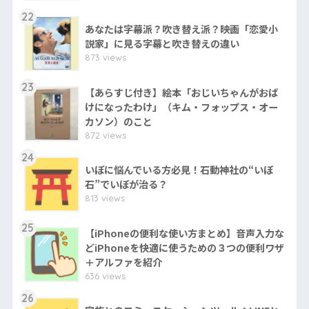
22
あなたは字幕派？吹き替え派？映画「恋愛小
説家」に見る字幕と吹き替えの違い
873 views
23
【あらすじ付き】絵本「おじいちゃんがおば
けになったわけ」（キム・フォップス・オー
カソン）のこと
872 views
24
いぼに悩んでいる方必見！石動神社の“いぼ
石”でいぼが治る？
813 views
25
【iPhoneの便利な使い方まとめ】音声入力な
どiPhoneを快適に使うための３つの便利ワザ
＋アルファを紹介
636 views
26