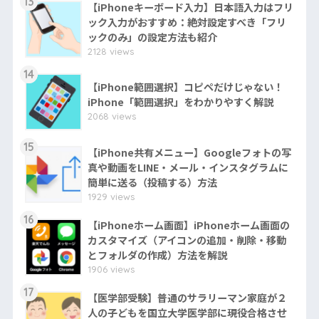
13
【iPhoneキーボード入力】日本語入力はフリ
ック入力がおすすめ：絶対設定すべき「フリ
ックのみ」の設定方法も紹介
2128 views
14
【iPhone範囲選択】コピペだけじゃない！
iPhone「範囲選択」をわかりやすく解説
2068 views
15
【iPhone共有メニュー】Googleフォトの写
真や動画をLINE・メール・インスタグラムに
簡単に送る（投稿する）方法
1929 views
16
【iPhoneホーム画面】iPhoneホーム画面の
カスタマイズ（アイコンの追加・削除・移動
とフォルダの作成）方法を解説
1906 views
17
【医学部受験】普通のサラリーマン家庭が２
人の子どもを国立大学医学部に現役合格させ