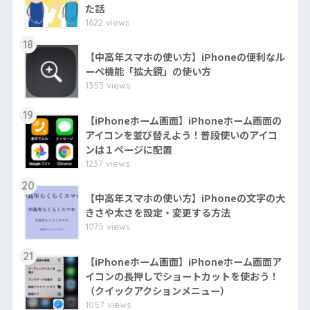
た話
1622 views
18
【中高年スマホの使い方】iPhoneの便利なル
ーペ機能「拡大鏡」の使い方
1353 views
19
【iPhoneホーム画面】iPhoneホーム画面の
アイコンを並び替えよう！普段使いのアイコ
ンは１ページに配置
1237 views
20
【中高年スマホの使い方】iPhoneの文字の大
きさや太さを設定・変更する方法
1075 views
21
【iPhoneホーム画面】iPhoneホーム画面ア
イコンの長押しでショートカットを使おう！
（クイックアクションメニュー）
1057 views