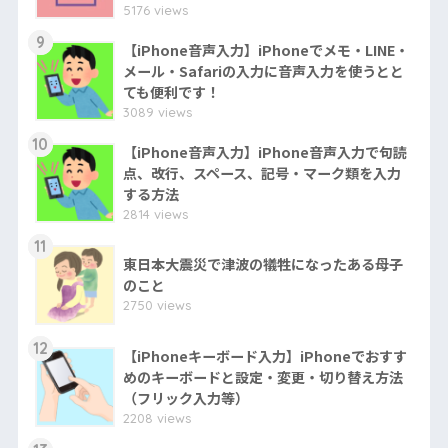
5176 views
9
【iPhone音声入力】iPhoneでメモ・LINE・
メール・Safariの入力に音声入力を使うとと
ても便利です！
3089 views
10
【iPhone音声入力】iPhone音声入力で句読
点、改行、スペース、記号・マーク類を入力
する方法
2814 views
11
東日本大震災で津波の犠牲になったある母子
のこと
2750 views
12
【iPhoneキーボード入力】iPhoneでおすす
めのキーボードと設定・変更・切り替え方法
（フリック入力等）
2208 views