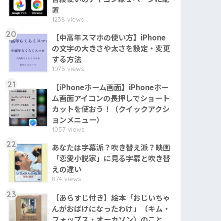
置
1238 views
20
【中高年スマホの使い方】iPhone
の文字の大きさや太さを設定・変更
する方法
1075 views
21
【iPhoneホーム画面】iPhoneホー
ム画面アイコンの長押しでショート
カットを使おう！（クイックアクシ
ョンメニュー）
1057 views
22
あなたは字幕派？吹き替え派？映画
「恋愛小説家」に見る字幕と吹き替
えの違い
874 views
23
【あらすじ付き】絵本「おじいちゃ
んがおばけになったわけ」（キム・
フォップス・オーカソン）のこと