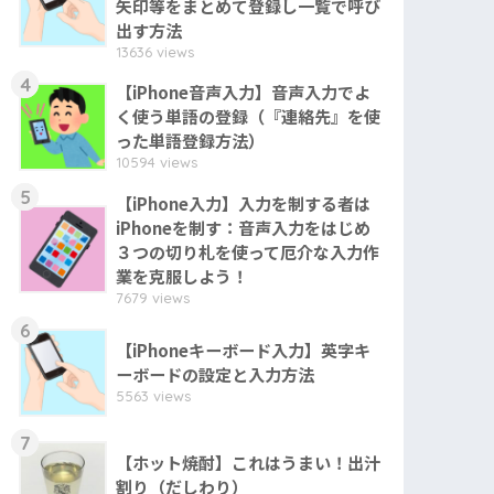
矢印等をまとめて登録し一覧で呼び
出す方法
13636 views
4
【iPhone音声入力】音声入力でよ
く使う単語の登録（『連絡先』を使
った単語登録方法）
10594 views
5
【iPhone入力】入力を制する者は
iPhoneを制す：音声入力をはじめ
３つの切り札を使って厄介な入力作
業を克服しよう！
7679 views
6
【iPhoneキーボード入力】英字キ
ーボードの設定と入力方法
5563 views
7
【ホット焼酎】これはうまい！出汁
割り（だしわり）