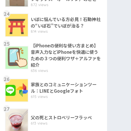
872 views
24
いぼに悩んでいる方必見！石動神社
の“いぼ石”でいぼが治る？
814 views
25
【iPhoneの便利な使い方まとめ】
音声入力などiPhoneを快適に使う
ための３つの便利ワザ＋アルファを
紹介
636 views
26
家族とのコミュニケーションツー
ル：LINEとGoogleフォト
615 views
27
父の死とストロベリーフラッペ
613 views