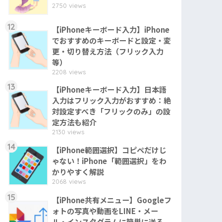
2750 views
12
【iPhoneキーボード入力】iPhone
でおすすめのキーボードと設定・変
更・切り替え方法（フリック入力
等）
2208 views
13
【iPhoneキーボード入力】日本語
入力はフリック入力がおすすめ：絶
対設定すべき「フリックのみ」の設
定方法も紹介
2130 views
14
【iPhone範囲選択】コピペだけじ
ゃない！iPhone「範囲選択」をわ
かりやすく解説
2068 views
15
【iPhone共有メニュー】Googleフ
ォトの写真や動画をLINE・メー
ル・インスタグラムに簡単に送る