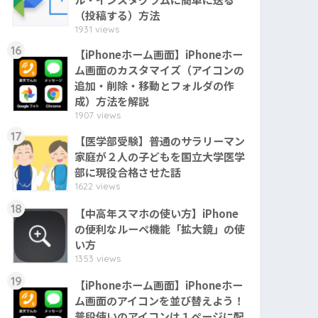
（投稿する）方法
1931 views
16
【iPhoneホーム画面】iPhoneホー
ム画面のカスタマイズ（アイコンの
追加・削除・移動とフォルダの作
成）方法を解説
1907 views
17
【医学部受験】普通のサラリーマン
家庭が２人の子どもを国立大学医学
部に現役合格させた話
1622 views
18
【中高年スマホの使い方】iPhone
の便利なルーペ機能「拡大鏡」の使
い方
1353 views
19
【iPhoneホーム画面】iPhoneホー
ム画面のアイコンを並び替えよう！
普段使いのアイコンは１ページに配