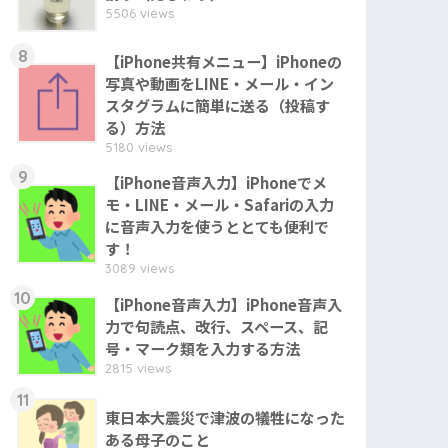
5506 views
8
【iPhone共有メニュー】iPhoneの
写真や動画をLINE・メール・イン
スタグラムに簡単に送る（投稿す
る）方法
5180 views
9
【iPhone音声入力】iPhoneでメ
モ・LINE・メール・Safariの入力
に音声入力を使うととても便利で
す！
3089 views
10
【iPhone音声入力】iPhone音声入
力で句読点、改行、スペース、記
号・マーク類を入力する方法
2815 views
11
東日本大震災で津波の犠牲になった
ある母子のこと