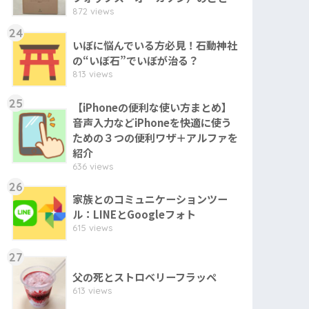
872 views
24
いぼに悩んでいる方必見！石動神社
の“いぼ石”でいぼが治る？
813 views
25
【iPhoneの便利な使い方まとめ】
音声入力などiPhoneを快適に使う
ための３つの便利ワザ＋アルファを
紹介
636 views
26
家族とのコミュニケーションツー
ル：LINEとGoogleフォト
615 views
27
父の死とストロベリーフラッペ
613 views