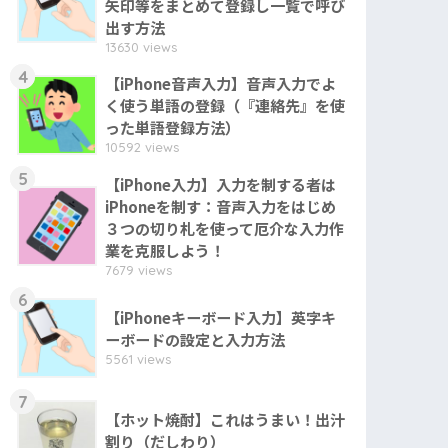
矢印等をまとめて登録し一覧で呼び
出す方法
13630 views
4
【iPhone音声入力】音声入力でよ
く使う単語の登録（『連絡先』を使
った単語登録方法）
10592 views
5
【iPhone入力】入力を制する者は
iPhoneを制す：音声入力をはじめ
３つの切り札を使って厄介な入力作
業を克服しよう！
7679 views
6
【iPhoneキーボード入力】英字キ
ーボードの設定と入力方法
5561 views
7
【ホット焼酎】これはうまい！出汁
割り（だしわり）