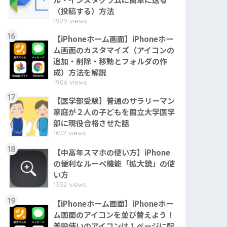
（投稿する）方法
1929 views
16
【iPhoneホーム画面】iPhoneホー
ム画面のカスタマイズ（アイコンの
追加・削除・移動とフォルダの作
成）方法を解説
1906 views
17
【医学部受験】普通のサラリーマン
家庭が２人の子どもを国立大学医学
部に現役合格させた話
1622 views
18
【中高年スマホの使い方】iPhone
の便利なルーペ機能「拡大鏡」の使
い方
1352 views
19
【iPhoneホーム画面】iPhoneホー
ム画面のアイコンを並び替えよう！
普段使いのアイコンは１ページに配