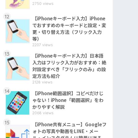
2750 views
12
【iPhoneキーボード入力】iPhone
でおすすめのキーボードと設定・変
更・切り替え方法（フリック入力
等）
2207 views
13
【iPhoneキーボード入力】日本語
入力はフリック入力がおすすめ：絶
対設定すべき「フリックのみ」の設
定方法も紹介
2128 views
14
【iPhone範囲選択】コピペだけじ
ゃない！iPhone「範囲選択」をわ
かりやすく解説
2068 views
15
【iPhone共有メニュー】Googleフ
ォトの写真や動画をLINE・メー
ル・インスタグラムに簡単に送る