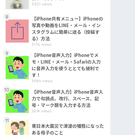
5501 views
8
【iPhone共有メニュー】iPhoneの
写真や動画をLINE・メール・イン
スタグラムに簡単に送る（投稿す
る）方法
5176 views
9
【iPhone音声入力】iPhoneでメ
モ・LINE・メール・Safariの入力
に音声入力を使うととても便利で
す！
3089 views
10
【iPhone音声入力】iPhone音声入
力で句読点、改行、スペース、記
号・マーク類を入力する方法
2814 views
11
東日本大震災で津波の犠牲になった
ある母子のこと