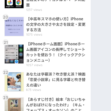
置
1237 views
20
【中高年スマホの使い方】iPhone
の文字の大きさや太さを設定・変更
する方法
1075 views
21
【iPhoneホーム画面】iPhoneホー
ム画面アイコンの長押しでショート
カットを使おう！（クイックアクシ
ョンメニュー）
1057 views
22
あなたは字幕派？吹き替え派？映画
「恋愛小説家」に見る字幕と吹き替
えの違い
873 views
23
【あらすじ付き】絵本「おじいちゃ
んがおばけになったわけ」（キム・
フォップス・オーカソン）のこと